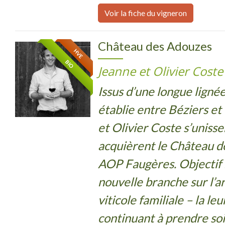
Voir la fiche du vigneron
Château des Adouzes
HVE
BIO
Jeanne et Olivier Coste
Issus d’une longue ligné
établie entre Béziers e
et Olivier Coste s’uniss
acquièrent le Château d
AOP Faugères. Objectif :
nouvelle branche sur l’ar
viticole familiale – la leu
continuant à prendre soi