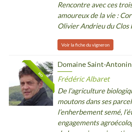
Rencontre avec ces trois 
amoureux de la vie : Cor
Olivier Andrieu du Clos 
Voir la fiche du vigneron
Domaine Saint-Antonin
BIO
Frédéric Albaret
De l’agriculture biologi
moutons dans ses parcel
l’enherbement semé, l’é
engagements agroécolo