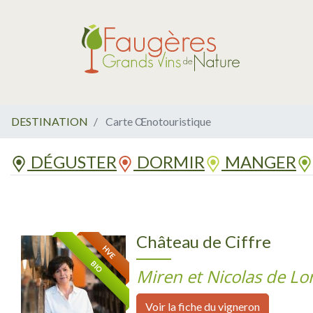
DESTINATION
Carte Œnotouristique
DÉGUSTER
DORMIR
MANGER
Château de Ciffre
HVE
BIO
Miren et Nicolas de Lor
Voir la fiche du vigneron