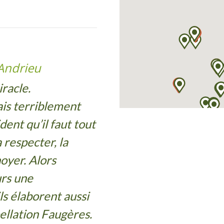
 Andrieu
iracle.
is terriblement
ident qu’il faut tout
respecter, la
oyer. Alors
urs une
ils élaborent aussi
pellation Faugères.