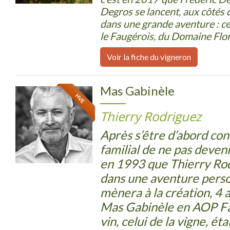
Degros se lancent, aux côtés 
dans une grande aventure : cel
le Faugérois, du Domaine Flor
Voir la fiche du vigneron
Mas Gabinèle
HVE
Thierry Rodriguez
Après s’être d’abord co
familial de ne pas deveni
en 1993 que Thierry Rod
dans une aventure perso
mènera à la création, 4 a
Mas Gabinèle en AOP Fa
vin, celui de la vigne, éta