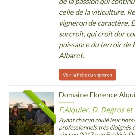
de la passion qui continu
celle de la viticulture. 
vigneron de caractère, 
surcroît, qui croit dur c
puissance du terroir de 
Albaret.
Voir la fiche du vigneron
Domaine Florence Alqu
BIO
F.Alquier, D. Degros et
Ayant chacun roulé leur boss
professionnels très éloignés de
c’est en 2017 que Frédéric De