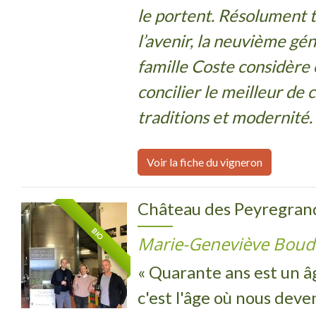
le portent. Résolument 
l’avenir, la neuvième gén
famille Coste considère e
concilier le meilleur de 
traditions et modernité.
Voir la fiche du vigneron
Château des Peyregran
BIO
Marie-Geneviève Boud
« Quarante ans est un âg
c'est l'âge où nous dev