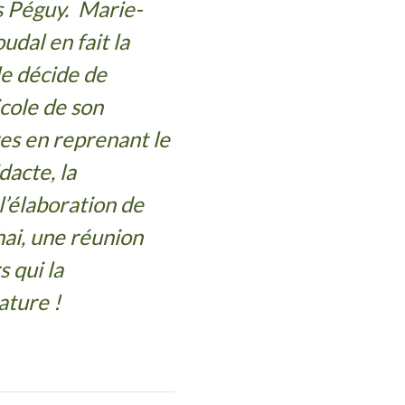
s Péguy.
Marie-
al en fait la
le décide de
icole de son
es en reprenant le
dacte, la
l’élaboration de
chai, une réunion
 qui la
nature !