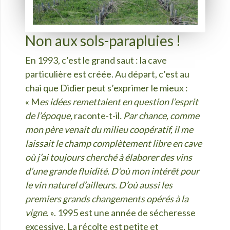
Non aux sols-parapluies !
En 1993, c’est le grand saut : la cave
particulière est créée. Au départ, c’est au
chai que Didier peut s’exprimer le mieux :
« M
es idées remettaient en question l’esprit
de l’époque,
raconte-t-il
.
Par chance, comme
mon père venait du milieu coopératif, il me
laissait le champ complètement libre en cave
où j’ai toujours cherché à élaborer des vins
d’une grande fluidité. D’où mon intérêt pour
le vin naturel d’ailleurs. D’où aussi les
premiers grands changements opérés à la
vigne
. ». 1995 est une année de sécheresse
excessive. La récolte est petite et