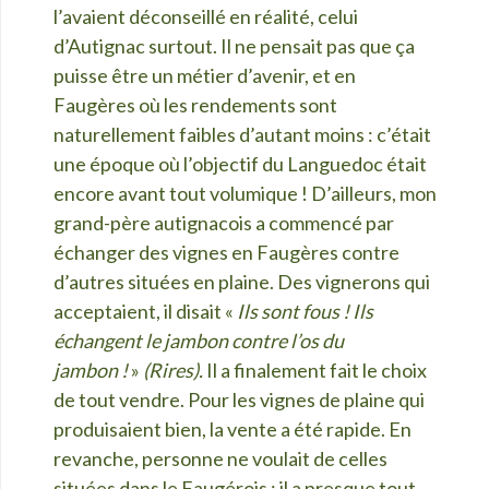
l’avaient déconseillé en réalité, celui
d’Autignac surtout. Il ne pensait pas que
ça
puisse ê
tre un métier d’avenir, et en
Faugères o
ù les rendements sont
naturellement faibles d’autant moins : c’était
une époque o
ù l’objectif du Languedoc était
encore avant tout volumique ! D’ailleurs, mon
grand-père autignacois a commencé par
échanger des vignes en Faugères contre
d’autres situées en plaine. Des vignerons qui
acceptaient, il disait «
Ils sont fous ! Ils
échangent le jambon contre l’os du
jambon !
»
(Rires).
Il a finalement fait le choix
de tout vendre. Pour les vignes de plaine qui
produisaient bien, la vente a été rapide. En
revanche, personne ne voulait de celles
situées dans le Faugérois : il a presque tout