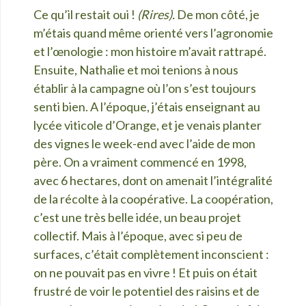
Ce qu’il restait oui !
(Rires).
De mon côté, je
m’étais quand mê
me orienté vers l’agronomie
et l’œnologie : mon histoire m’avait rattrapé.
Ensuite, Nathalie et moi tenions à nous
établir à la campagne o
ù l’
on s’est toujours
senti bien. A l’époque, j’étais enseignant au
lycé
e viticole d’Orange, et je venais planter
des vignes le week-end avec l’aide de mon
père. On a vraiment commencé en 1998,
avec 6 hectares, dont on amenait l’intégralité
de la ré
colte à
la coopé
rative. La coopération,
c’est une trè
s belle idée, un beau projet
collectif. Mais à l’époque, avec si peu de
surfaces, c’était complètement inconscient :
on ne pouvait pas en vivre ! Et puis on était
frustré de voir le potentiel des raisins et de