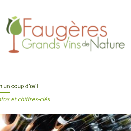
n un coup d’œil
nfos et chiffres-clés