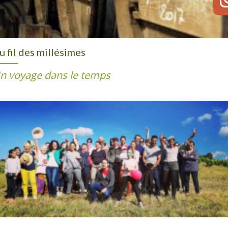
u fil des millésimes
n voyage dans le temps