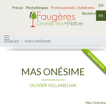
EN
Presse
Photothèques
Professionnels / Adhérents
Recherche
FR
VISAGES
MAS ONÉSIME
BIO & BIODYNAMIE
BIODYNAMIE
BIO
MAS ONÉSIME
OLIVIER VILLANEUVA
Mas Onésime